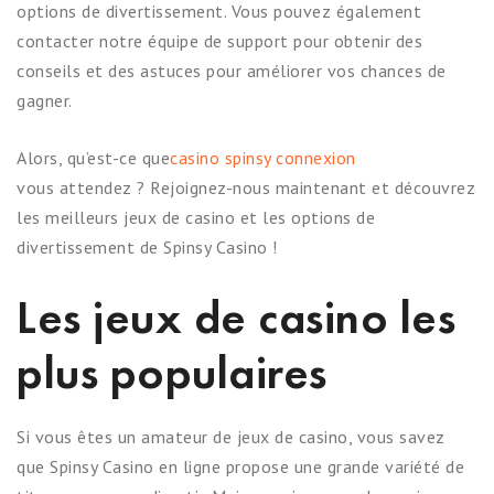
options de divertissement. Vous pouvez également
contacter notre équipe de support pour obtenir des
conseils et des astuces pour améliorer vos chances de
gagner.
Alors, qu’est-ce que
casino spinsy connexion
vous attendez ? Rejoignez-nous maintenant et découvrez
les meilleurs jeux de casino et les options de
divertissement de Spinsy Casino !
Les jeux de casino les
plus populaires
Si vous êtes un amateur de jeux de casino, vous savez
que Spinsy Casino en ligne propose une grande variété de