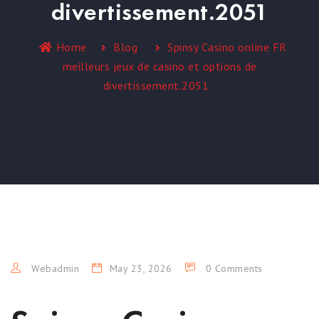
divertissement.2051
Home
Blog
Spinsy Casino online FR
meilleurs jeux de casino et options de
divertissement.2051
Webadmin
May 23, 2026
0 Comments