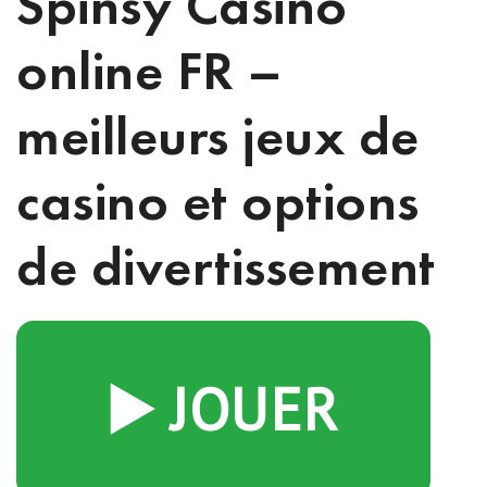
Spinsy Casino
online FR –
meilleurs jeux de
casino et options
de divertissement
▶️ JOUER