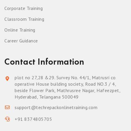
Corporate Training
Classroom Training
Online Training
Career Guidance
Contact Information
plot no 27,28 &29. Survey No. 44/1, Matrusri co
operative House building society, Road NO.3 / 4,
beside Flower Park, Mathrusree Nagar, Hafeezpet,
Hyderabad, Telangana 500049
support@techrepackonlinetraining.com
+91 8374805705