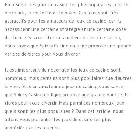
En résumé, les jeux de casino les plus populaires sont le
blackjack, la roulette et le poker. Ces jeux sont très
attractifs pour les amateurs de jeux de casino, car ils
nécessitent une certaine stratégie et une certaine dose
de chance. Si vous êtes un amateur de jeux de casino,
vous savez que Spinsy Casino en ligne propose une grande
variété de titres pour vous divertir.
Il est important de noter que les jeux de casino sont
nombreux, mais certains sont plus populaires que d’autres.
Si vous êtes un amateur de jeux de casino, vous savez
que Spinsy Casino en ligne propose une grande variété de
titres pour vous divertir. Mais parmi ces nombreux jeux,
quels sont les plus populaires ? Dans cet article, nous
allons vous présenter les jeux de casino les plus
appréciés par les joueurs.