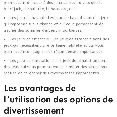
permettent de jouer à des jeux de hasard tels que le
blackjack, le roulette, le baccarat, etc.
Les jeux de hasard : Les jeux de hasard sont des jeux
qui reposent sur la chance et qui vous permettent de
gagner des sommes d’argent importantes.
Les jeux de stratégie : Les jeux de stratégie sont des
jeux qui nécessitent une certaine habileté et qui vous
permettent de gagner des récompenses importantes.
Les jeux de simulation : Les jeux de simulation sont
des jeux qui vous permettent de simuler des situations
réelles et de gagner des récompenses importantes.
Les avantages de
l’utilisation des options de
divertissement