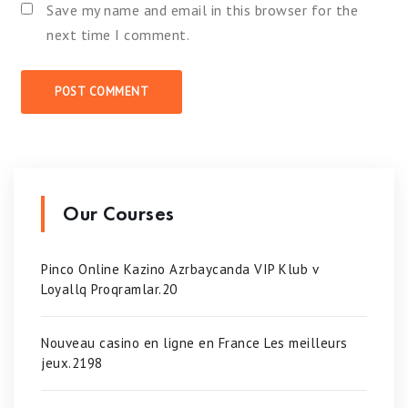
Save my name and email in this browser for the
next time I comment.
Our Courses
Pinco Online Kazino Azrbaycanda VIP Klub v
Loyallq Proqramlar.20
Nouveau casino en ligne en France Les meilleurs
jeux.2198